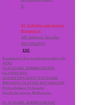
X.
DER BAU DER LIEBE-
Wettbewerb
IM POSITIV.
XI. Lehrplan und digitale
Ressourcen
XII. Inklusive Sprache:
INCUIDAPPS
​​
XIII.
FEMINISMUS
Koedukativer Kurzgeschichtenwettbewerb:
NEWS
VI-AUSGABE. ZERBRECHENDE
GLASDECKEN.
AUSZEICHNUNGEN VI AUSGABE
BREAKING GLAS DECKEN MAGAZIN
Preisverleihung VI Ausgabe.
Geschichte unseres Wettbewerbs.
IV. AUSGABE. ZERBRECHENDE