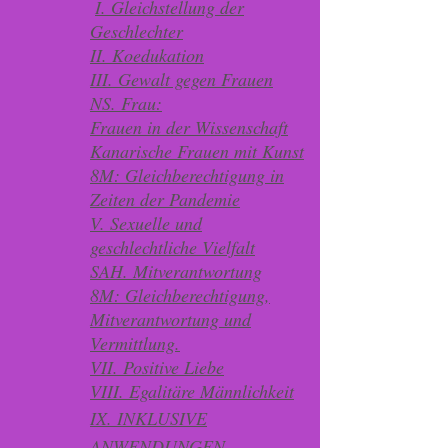
​
I. Gleichstellung der
Geschlechter
II. Koedukation
III. Gewalt gegen Frauen
NS. Frau:
Frauen in der Wissenschaft
Kanarische Frauen mit Kunst
8M: Gleichberechtigung in
Zeiten der Pandemie
V. Sexuelle und
geschlechtliche Vielfalt
SAH. Mitverantwortung
8M: Gleichberechtigung,
Mitverantwortung und
Vermittlung.
VII. Positive Liebe
VIII. Egalitäre Männlichkeit
IX. INKLUSIVE
ANWENDUNGEN