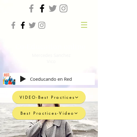
Co-Education online
Mercedes Sanchez
Vico
Coeducando en Red
VIDEO-Best Practices
Best Practices-Video