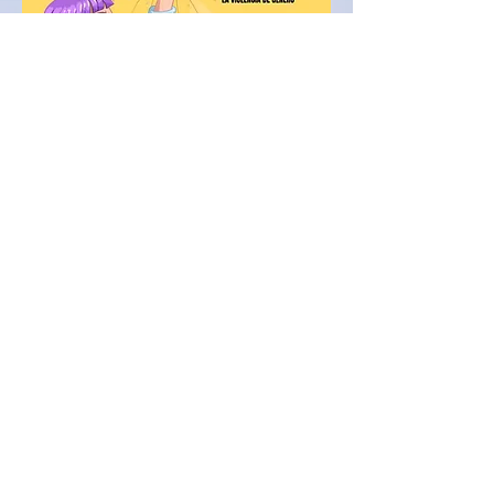
Best Practices-Video
Akt V Ausgabe
MERCEDES SNCHEZ
VICO
KOEDUKATION
IES AL-BAYTAR
HONEY CREEK
BENALMÁDENA