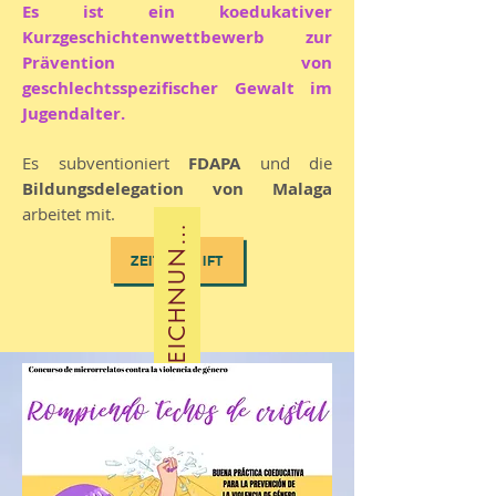
Es ist ein koedukativer
Kurzgeschichtenwettbewerb zur
U
S
Z
E
I
C
H
N
U
E
N
V
I
A
U
S
G
A
B
Prävention von
geschlechtsspezifischer Gewalt im
Jugendalter.
Es subventioniert
FDAPA
und die
Bildungsdelegation von Malaga
arbeitet mit.
A
G
E
N
ZEITSCHRIFT