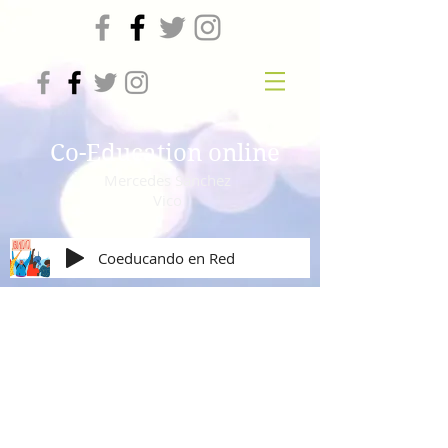
Co-Education online
Mercedes Sanchez
Vico
Coeducando en Red
Abrillanta tus ideas