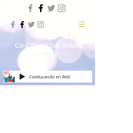
Co-Education online
Mercedes Sanchez
Vico
Coeducando en Red
Amor en positivo