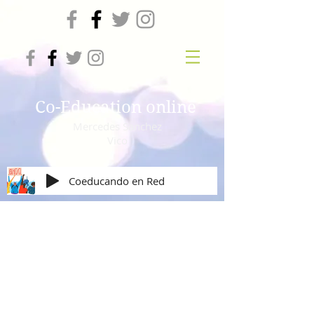
Co-Education online
Mercedes Sanchez
Vico
Coeducando en Red
Igualdad de Género