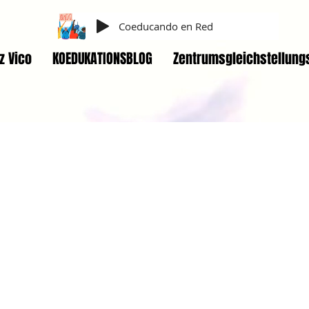
Coeducando en Red
z Vico
KOEDUKATIONSBLOG
Zentrumsgleichstellung
mores son iguales