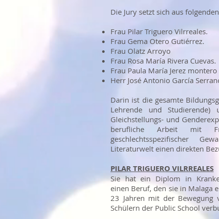
Die Jury setzt sich aus folgend
Frau Pilar Triguero Vilrreales.
Frau Gema Otero Gutiérrez.
Frau Olatz Arroyo
Frau Rosa María Rivera Cuevas.
Frau Paula María Jerez montero 
Herr José Antonio García Serran
Darin ist die gesamte Bildungsg
Lehrende und Studierende)
Gleichstellungs- und Genderexp
berufliche Arbeit mit 
geschlechtsspezifischer G
Literaturwelt einen direkten Be
PILAR TRIGUERO VILRREALES
Sie hat ein Diplom in Kranke
einen Beruf, den sie in Malaga en
23 Jahren mit der Bewegung 
Schülern der Public School ver