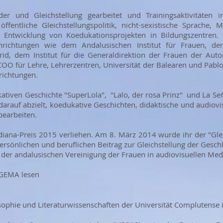
er und Gleichstellung gearbeitet und Trainingsaktivitäten i
öffentliche Gleichstellungspolitik, nicht-sexistische Sprache, 
e Entwicklung von Koedukationsprojekten in Bildungszentren
nrichtungen wie dem Andalusischen Institut für Frauen, der
d, dem Institut für die Generaldirektion der Frauen der Au
COO für Lehre, Lehrerzentren, Universität der Balearen und Pablo
richtungen.
kativen Geschichte "SuperLola", "Lalo, der rosa Prinz" und La Seño
 darauf abzielt, koedukative Geschichten, didaktische und audiovi
bearbeiten.
iana-Preis 2015 verliehen. Am 8. März 2014 wurde ihr der "Gleic
ersönlichen und beruflichen Beitrag zur Gleichstellung der Geschl
ed der andalusischen Vereinigung der Frauen in audiovisuellen M
 GEMA lesen
osophie und Literaturwissenschaften der Universität Complutense 