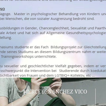
ANO
ädagoge. Master in psychologischer Behandlung von Kindern u
 bei Menschen, die von sozialer Ausgrenzung bedroht sind.
usbildungen in Gender, Chancengleichheit, Sexualität und Paarther
le Arbeit und hat sich auf Allgemeine Gesundheitspsychologie sp
ellung.
siums studierte er das Fach Bildungsprojekt zur Gleichstellun
nde seines Studiums an diesem Bildungszentrum nahm er weiterhi
 Trainingsworkshops unterrichtete.
u sexueller und geschlechtlicher Vielfalt gegeben, indem er ve
itsschwerpunkt die Intervention bei Studierende durch koedukati
Sichtbarkeit von Frauen und dem LGTBIQ+-Kollektiv, etc ...
MERCEDES SNCHEZ VICO