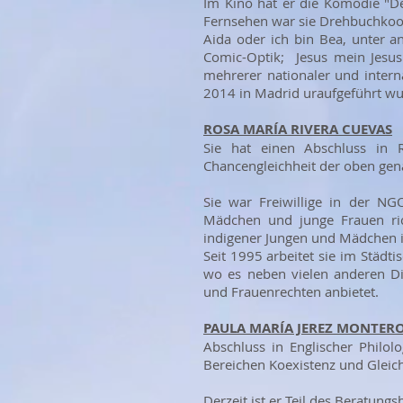
Im Kino hat er die Komödie "D
Fernsehen war sie Drehbuchkoor
Aida oder ich bin Bea, unter a
Comic-Optik; Jesus mein Jesu
mehrerer nationaler und intern
2014 in Madrid uraufgeführt wu
ROSA MARÍA RIVERA CUEVAS
Sie hat einen Abschluss in R
Chancengleichheit der oben gen
Sie war Freiwillige in der NGO
Mädchen und junge Frauen rich
indigener Jungen und Mädchen i
Seit 1995 arbeitet sie im Städt
wo es neben vielen anderen Die
und Frauenrechten anbietet.
PAULA MARÍA JEREZ MONTER
Abschluss in Englischer Philo
Bereichen Koexistenz und Gleich
Derzeit ist er Teil des Beratung