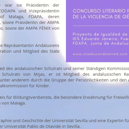
 war sie Präsidentin der
CODAPA und Vizepräsidentin
of Malaga, FDAPA, deren
r, sowie Präsidentin der AMPA
jas, sowie der AMPA FÉNIX von
me Repräsentantin Andalusiens
ation und Mitglied des State
glied des andalusischen Schulrats und seiner Ständigen Kommissi
 Schulrats von Mijas, er ist Mitglied des andalusischen Ra
unter anderem durch die Gruppe der Persönlichkeiten und den a
alkommission für Kinder.
eis für Bildungsverdienste, die besondere Erwähnung für Freiwil
n von Malaga.
raphie und Geschichte der Universität Sevilla und eine Expertin 
Universität Pablo de Olavide in Sevilla.