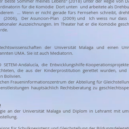
er beste Sommer meines Lebens" (2018) unter der Regie von Da
dinatorin für die Komödie Dort unten und arbeitete als Drehbuc
nderem ... Wenn er nicht gerade fürs Fernsehen schreibt, dreht 
s (2006), Der Asuncion-Plan (2009) und Ich weiss nur dass 
ationaler Auszeichnungen. Im Theater hat er die Komödie gesch
rde.
echtswissenschaften der Universität Malaga und einen Uni
annten UMA. Sie ist auch Mediatorin.
 SETEM-Andalucía, die Entwicklungshilfe-Kooperationsprojekte l
teten, die aus der Kinderprostitution gerettet wurden, und 
n Bolivien.
ischen Fraueninformationszentrum der Abteilung für Gleichstellu
nstleistungen hauptsächlich Rechtsberatung zu geschlechtsspez
O
logie an der Universität Malaga und Diplom in Lehramt mit um
stellung.
sbüros für Schulkoexistenz und Gleichstellung der Bildungsdelegat