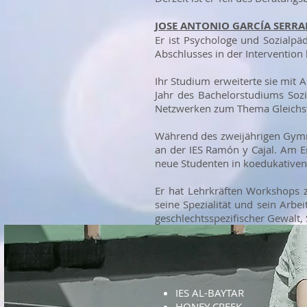
JOSE ANTONIO GARCÍA SERR
Er ist Psychologe und Sozialp
Abschlusses in der Intervention
Ihr Studium erweiterte sie mit A
Jahr des Bachelorstudiums Sozia
Netzwerken zum Thema Gleichst
Während des zweijährigen Gymna
an der IES Ramón y Cajal. Am E
neue Studenten in koedukativen
Er hat Lehrkräften Workshops z
seine Spezialität und sein Arbe
geschlechtsspezifischer Gewalt, 
IES AL-BAYTAR
HONEY CREEK