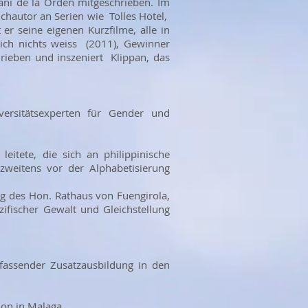
ni de la Orden mitgeschrieben. Im
hautor an Serien wie Tolles Hotel,
er seine eigenen Kurzfilme, alle in
ich nichts weiss (2011), Gewinner
rieben und inszeniert Klippan, das
versitätsexperten für Gender und
eitete, die sich an philippinische
zweitens vor der Alphabetisierung
ng des Hon. Rathaus von Fuengirola,
ifischer Gewalt und Gleichstellung
fassender Zusatzausbildung in den
ion in Malaga.